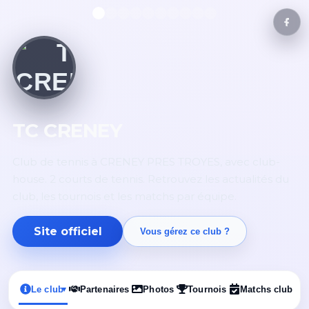
TC CRENEY
Club de tennis à CRENEY PRES TROYES, avec club-
house. 2 courts de tennis. Retrouvez les actualités du
club, les tournois et les matchs par équipe.
Site officiel
Vous gérez ce club ?
Le club
Partenaires
Photos
Tournois
Matchs club
▾