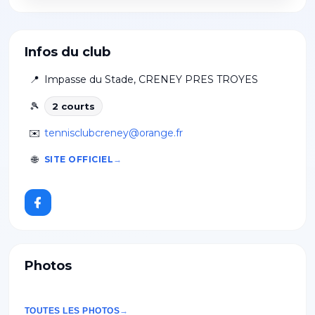
Infos du club
📍
Impasse du Stade
,
CRENEY PRES TROYES
🎾
2
court
s
✉️
tennisclubcreney@orange.fr
🌐
SITE OFFICIEL
Photos
TOUTES LES PHOTOS