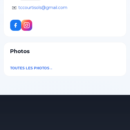
✉️
tccourtisols@gmail.com
Photos
TOUTES LES PHOTOS