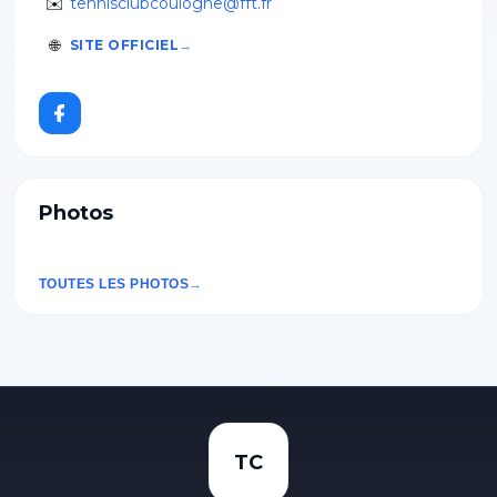
✉️
tennisclubcoulogne@fft.fr
🌐
SITE OFFICIEL
Photos
TOUTES LES PHOTOS
TC