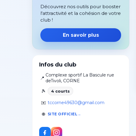
Découvrez nos outils pour booster
l'attractivité et la cohésion de votre
club !
En savoir plus
Infos du club
Complexe sportif La Bascule rue
📍
deTivoli
,
CORNE
🎾
4
court
s
✉️
tccorne49630@gmail.com
🌐
SITE OFFICIEL