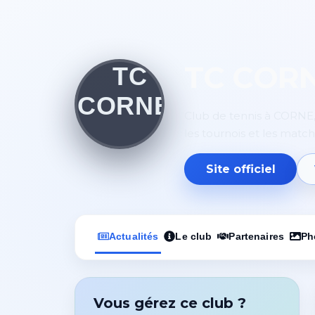
TC COR
Club de tennis à CORNE, 
les tournois et les matc
Site officiel
Actualités
Le club
Partenaires
Ph
Vous gérez ce club ?