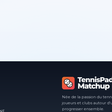
Née de la passion du tenn
joueurs et clubs autour d'
progresser ensemble.
RNE