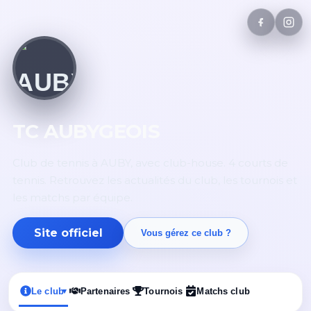
TC AUBYGEOIS
Club de tennis à AUBY, avec club-house. 4 courts de
tennis. Retrouvez les actualités du club, les tournois et
les matchs par équipe.
Site officiel
Vous gérez ce club ?
Le club
Partenaires
Tournois
Matchs club
▾