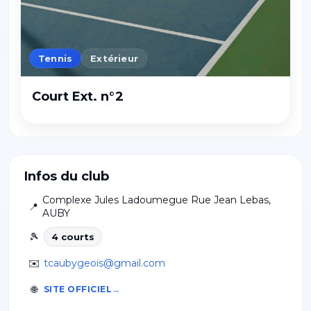
Tennis
Extérieur
Court Ext. n°2
Infos du club
Complexe Jules Ladoumegue Rue Jean Lebas
,
📍
AUBY
🎾
4
court
s
✉️
tcaubygeois@gmail.com
🌐
SITE OFFICIEL