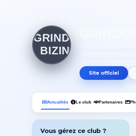
GRINDOR
Club de tennis à GRINDOR
club, les tournois et les
Site officiel
Actualités
Le club
Partenaires
Ph
Vous gérez ce club ?