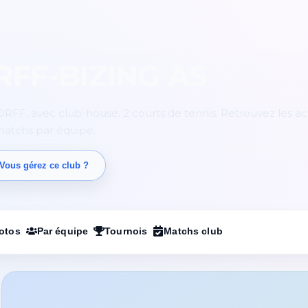
FF-BIZING AS
FF, avec club-house. 2 courts de tennis. Retrouvez les ac
 matchs par équipe.
Vous gérez ce club ?
otos
Par équipe
Tournois
Matchs club