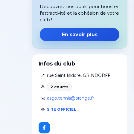
Découvrez nos outils pour booster
l'attractivité et la cohésion de votre
club !
En savoir plus
Infos du club
📍
rue Saint Isidore
,
GRINDORFF
🎾
2
court
s
✉️
asgb.tennis@orange.fr
🌐
SITE OFFICIEL