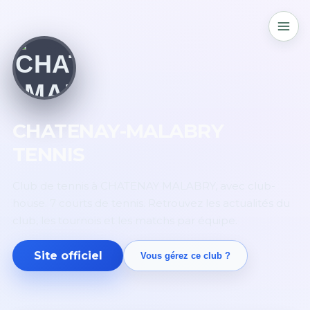
CHATENAY-MALABRY
TENNIS
Club de tennis à CHATENAY MALABRY, avec club-
house. 7 courts de tennis. Retrouvez les actualités du
club, les tournois et les matchs par équipe.
Site officiel
Vous gérez ce club ?