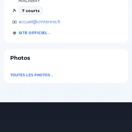
MALABRY
🎾
7
court
s
✉️
accueil@cmtennis.fr
🌐
SITE OFFICIEL
Photos
TOUTES LES PHOTOS