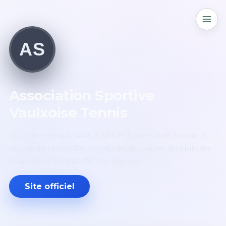
AS
Association Sportive
Vaulxoise Tennis
Club de tennis à VAULX MILIEU, avec club-house. 3
courts de tennis. Retrouvez les actualités du club, les
tournois et les matchs par équipe.
Site officiel