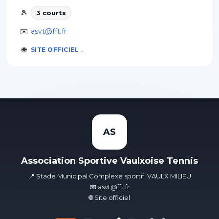
🎾
3
court
s
✉️
asvt@fft.fr
🌐
SITE OFFICIEL
AS
Association Sportive Vaulxoise Tennis
📍 Stade Municipal Complexe sportif, VAULX MILIEU
📧 asvt@fft.fr
🌐 Site officiel