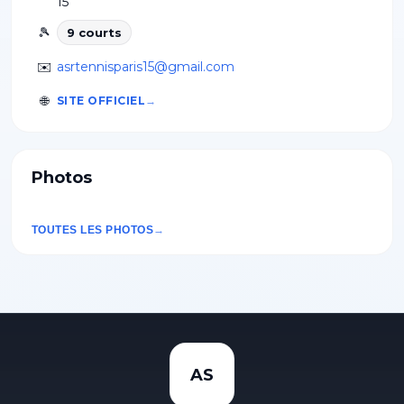
15
🎾
9
court
s
✉️
asrtennisparis15@gmail.com
🌐
SITE OFFICIEL
Photos
TOUTES LES PHOTOS
AS