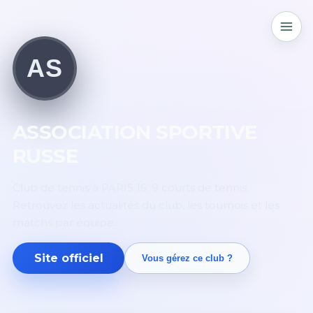
AS
ASSOCIATION SPORTIVE
RUSSE
Club de tennis à PARIS 15. 9 courts de tennis.
Retrouvez les actualités du club, les tournois et les
matchs par équipe.
Site officiel
Vous gérez ce club ?