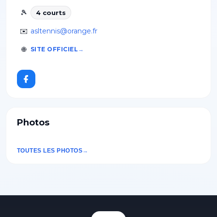
🎾
4
court
s
✉️
asltennis@orange.fr
🌐
SITE OFFICIEL
Photos
TOUTES LES PHOTOS