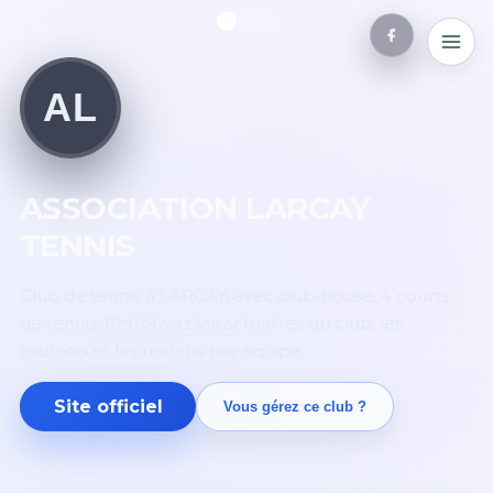
AL
ASSOCIATION LARCAY
TENNIS
Club de tennis à LARCAY, avec club-house. 4 courts
de tennis. Retrouvez les actualités du club, les
tournois et les matchs par équipe.
Site officiel
Vous gérez ce club ?