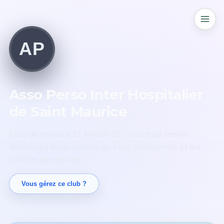
AP
Asso Perso Inter Hospitalier
de Saint Maurice
Club de tennis à ST MAURICE. 1 court de tennis.
Retrouvez les actualités du club, les tournois et les
matchs par équipe.
Vous gérez ce club ?