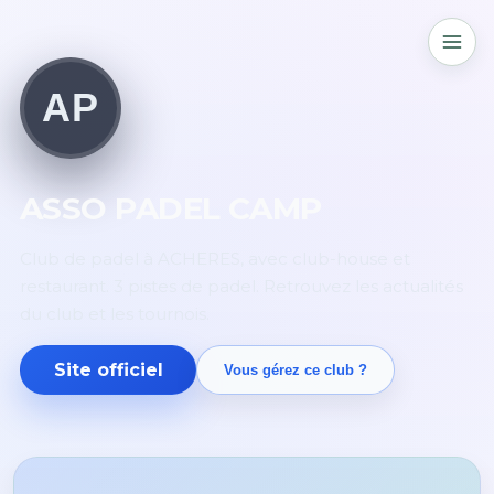
AP
ASSO PADEL CAMP
Club de padel à ACHERES, avec club-house et
restaurant. 3 pistes de padel. Retrouvez les actualités
du club et les tournois.
Site officiel
Vous gérez ce club ?