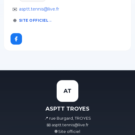
✉️
asptt.tennis@live.fr
🌐
SITE OFFICIEL
AT
ASPTT TROYES
📍 rue Burgard, TROYES
📧 asptt.tennis@live.fr
🌐 Site officiel