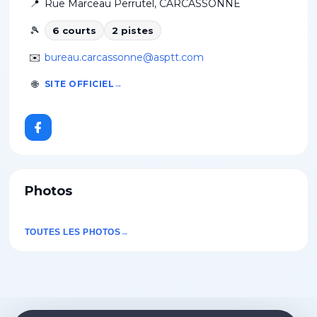
📍
Rue Marceau Perrutel
,
CARCASSONNE
🎾
6
court
s
2
piste
s
✉️
bureau.carcassonne@asptt.com
🌐
SITE OFFICIEL
Photos
TOUTES LES PHOTOS