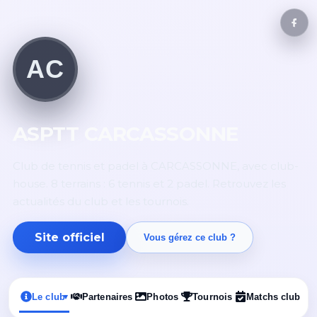
AC
ASPTT CARCASSONNE
Club de tennis et padel à CARCASSONNE, avec club-
house. 8 terrains : 6 tennis et 2 padel. Retrouvez les
actualités du club et les tournois.
Site officiel
Vous gérez ce club ?
Le club
Partenaires
Photos
Tournois
Matchs club
▾