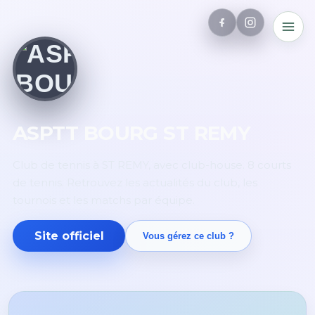
ASPTT BOURG ST REMY
Club de tennis à ST REMY, avec club-house. 8 courts
de tennis. Retrouvez les actualités du club, les
tournois et les matchs par équipe.
Site officiel
Vous gérez ce club ?