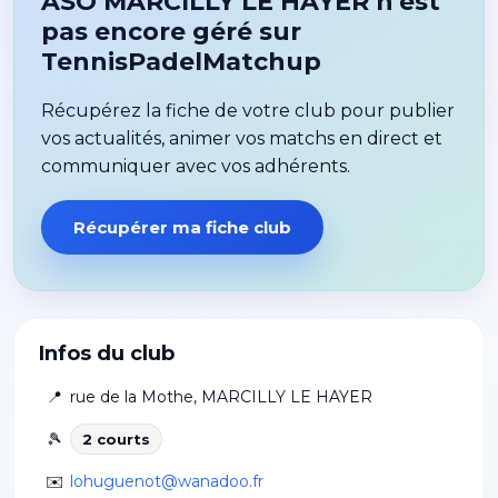
ASO MARCILLY LE HAYER n'est
pas encore géré sur
TennisPadelMatchup
Récupérez la fiche de votre club pour publier
vos actualités, animer vos matchs en direct et
communiquer avec vos adhérents.
Récupérer ma fiche club
Infos du club
📍
rue de la Mothe
,
MARCILLY LE HAYER
🎾
2
court
s
✉️
lohuguenot@wanadoo.fr