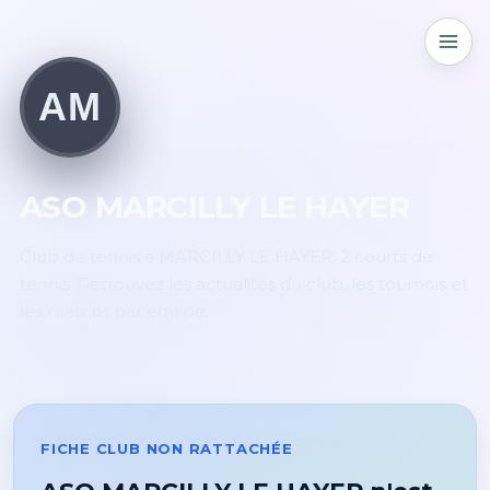
AM
ASO MARCILLY LE HAYER
Club de tennis à MARCILLY LE HAYER. 2 courts de
tennis. Retrouvez les actualités du club, les tournois et
les matchs par équipe.
FICHE CLUB NON RATTACHÉE