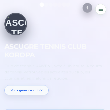
ASCUGRE TENNIS CLUB
KOROPA
Club de tennis à KAWENI, avec club-house. 4 courts
de tennis. Retrouvez les actualités du club, les
tournois et les matchs par équipe.
Vous gérez ce club ?