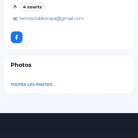
🎾
4
court
s
✉️
tennisclubkoropa@gmail.com
Photos
TOUTES LES PHOTOS