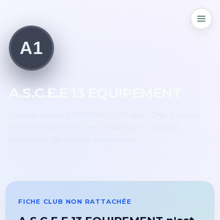
A1
A.S.C.E.E 13 EQUIPEMENT
Club de tennis à SEPTEMES-LES-VALLONS. 2 courts
de tennis. Retrouvez les actualités du club, les
tournois et les matchs par équipe.
FICHE CLUB NON RATTACHÉE