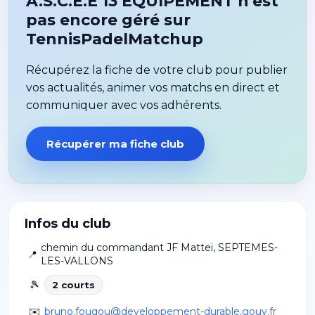
A.S.C.E.E 13 EQUIPEMENT n'est
pas encore géré sur
TennisPadelMatchup
Récupérez la fiche de votre club pour publier
vos actualités, animer vos matchs en direct et
communiquer avec vos adhérents.
Récupérer ma fiche club
Infos du club
chemin du commandant JF Mattei
,
SEPTEMES-
📍
LES-VALLONS
🎾
2
court
s
✉️
bruno.fouqou@developpement-durable.gouv.fr