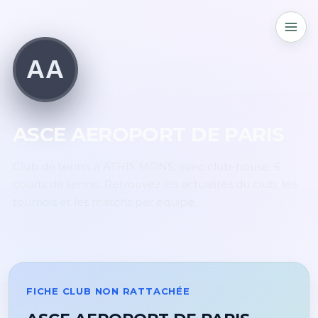
AA
ASCE AEROPORT DE PARIS
Club de tennis à ATHIS MONS, avec club-house. 6
courts de tennis. Retrouvez les actualités du club, les
tournois et les matchs par équipe.
FICHE CLUB NON RATTACHÉE