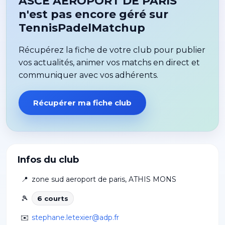
ASCE AEROPORT DE PARIS
n'est pas encore géré sur
TennisPadelMatchup
Récupérez la fiche de votre club pour publier
vos actualités, animer vos matchs en direct et
communiquer avec vos adhérents.
Récupérer ma fiche club
Infos du club
📍
zone sud aeroport de paris
,
ATHIS MONS
🎾
6
court
s
✉️
stephane.letexier@adp.fr