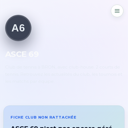
A6
ASCE 69
Club de tennis à BRON, avec club-house. 2 courts de
tennis. Retrouvez les actualités du club, les tournois et
les matchs par équipe.
FICHE CLUB NON RATTACHÉE