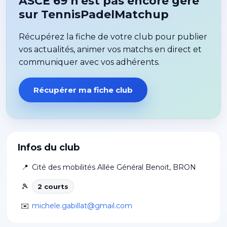
ASCE 69 n'est pas encore géré
sur TennisPadelMatchup
Récupérez la fiche de votre club pour publier
vos actualités, animer vos matchs en direct et
communiquer avec vos adhérents.
Récupérer ma fiche club
Infos du club
📍
Cité des mobilités Allée Général Benoit
,
BRON
🎾
2
court
s
✉️
michele.gabillat@gmail.com