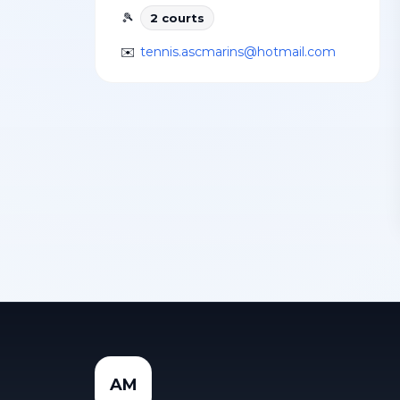
🎾
2
court
s
✉️
tennis.ascmarins@hotmail.com
AM