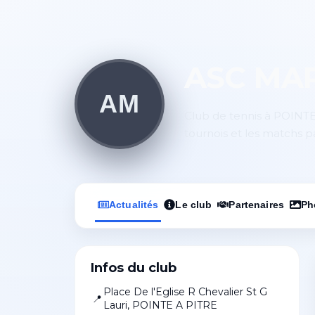
ASC MA
AM
Club de tennis à POINTE 
tournois et les matchs p
Actualités
Le club
Partenaires
Ph
Infos du club
Place De l'Eglise R Chevalier St G
📍
Lauri
,
POINTE A PITRE