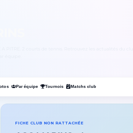
RINS
A PITRE. 2 courts de tennis. Retrouvez les actualités du clu
ar équipe.
otos
Par équipe
Tournois
Matchs club
FICHE CLUB NON RATTACHÉE