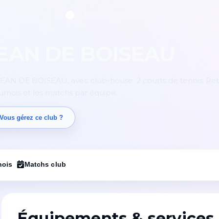
 JEAN DE BOISEAU
JEAN DE BOISEAU, avec club-house. 2 courts de tennis. Ret
ournois et les matchs par équipe.
Vous gérez ce club ?
nois
Matchs club
Équipements & services