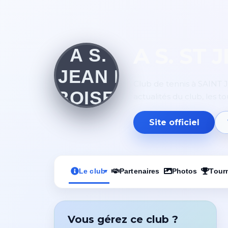
A S. ST
Club de tennis à SAINT 
actualités du club, les t
Site officiel
Le club
Partenaires
Photos
Tour
▾
Vous gérez ce club ?