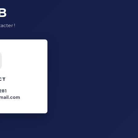
B
acter !
CT
281
mail.com