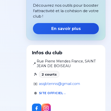
Découvrez nos outils pour booster
l'attractivité et la cohésion de votre
club !
En savoir plus
Infos du club
Rue Pierre Mendes France
,
SAINT
📍
JEAN DE BOISEAU
🎾
2
court
s
✉️
assjbtennis@gmail.com
🌐
SITE OFFICIEL