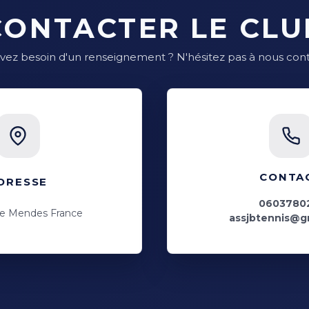
CONTACTER LE CLU
vez besoin d'un renseignement ? N'hésitez pas à nous cont
CONTA
DRESSE
0603780
re Mendes France
assjbtennis@g