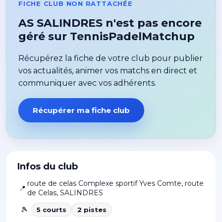
FICHE CLUB NON RATTACHÉE
AS SALINDRES n'est pas encore
géré sur TennisPadelMatchup
Récupérez la fiche de votre club pour publier
vos actualités, animer vos matchs en direct et
communiquer avec vos adhérents.
Récupérer ma fiche club
Infos du club
route de celas Complexe sportif Yves Comte, route
📍
de Celas
,
SALINDRES
🎾
5
court
s
2
piste
s