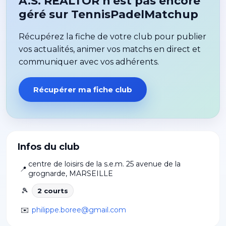
A.S. REALTOR n'est pas encore
géré sur TennisPadelMatchup
Récupérez la fiche de votre club pour publier
vos actualités, animer vos matchs en direct et
communiquer avec vos adhérents.
Récupérer ma fiche club
Infos du club
centre de loisirs de la s.e.m. 25 avenue de la
📍
grognarde
,
MARSEILLE
🎾
2
court
s
✉️
philippe.boree@gmail.com