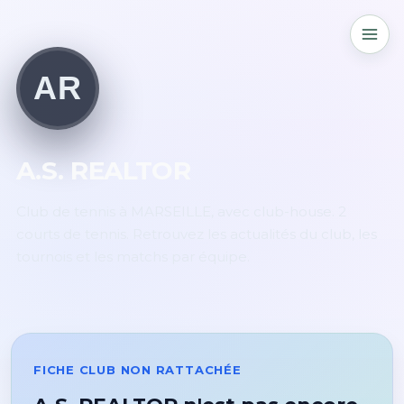
AR
A.S. REALTOR
Club de tennis à MARSEILLE, avec club-house. 2
courts de tennis. Retrouvez les actualités du club, les
tournois et les matchs par équipe.
FICHE CLUB NON RATTACHÉE