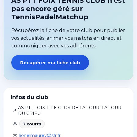
AS PTT FOIX TENNIS CLUB n'est
pas encore géré sur
TennisPadelMatchup
Récupérez la fiche de votre club pour publier
vos actualités, animer vos matchs en direct et
communiquer avec vos adhérents.
Récupérer ma fiche club
Infos du club
AS PTT FOIX 11 LE CLOS DE LA TOUR
,
LA TOUR
📍
DU CRIEU
🎾
3
court
s
✉️
lionelmaurey@sfr.fr