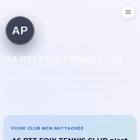
AP
AS PTT FOIX TENNIS CLUB
Club de tennis à LA TOUR DU CRIEU, avec club-
house. 3 courts de tennis. Retrouvez les actualités du
club, les tournois et les matchs par équipe.
FICHE CLUB NON RATTACHÉE