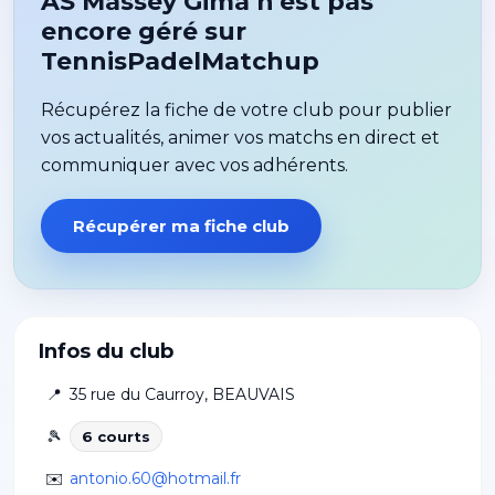
AS Massey Gima n'est pas
encore géré sur
TennisPadelMatchup
Récupérez la fiche de votre club pour publier
vos actualités, animer vos matchs en direct et
communiquer avec vos adhérents.
Récupérer ma fiche club
Infos du club
📍
35 rue du Caurroy
,
BEAUVAIS
🎾
6
court
s
✉️
antonio.60@hotmail.fr