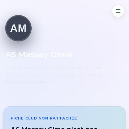
AM
AS Massey Gima
Club de tennis à BEAUVAIS. 6 courts de tennis.
Retrouvez les actualités du club, les tournois et les
matchs par équipe.
FICHE CLUB NON RATTACHÉE