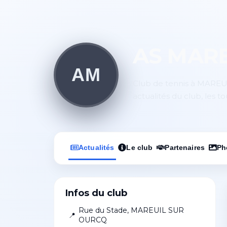
AS MAR
AM
Club de tennis à MAREUI
actualités du club, les t
Actualités
Le club
Partenaires
Ph
Infos du club
Rue du Stade
,
MAREUIL SUR
📍
OURCQ