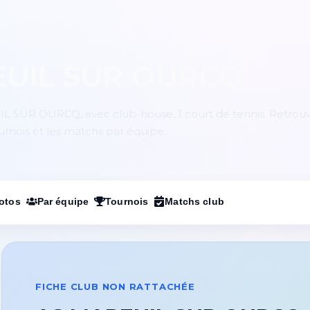
EUIL SUR OURCQ
L SUR OURCQ, avec club-house. 1 court de tennis. Retrouv
ournois et les matchs par équipe.
otos
Par équipe
Tournois
Matchs club
FICHE CLUB NON RATTACHÉE