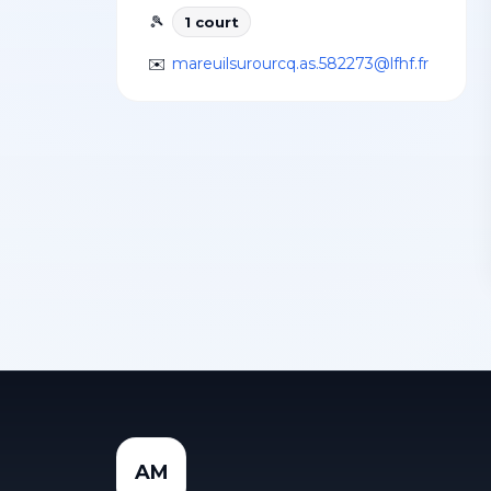
🎾
1
court
✉️
mareuilsurourcq.as.582273@lfhf.fr
AM