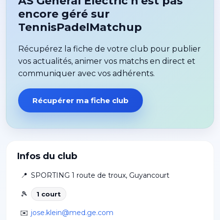
AS General Electric n'est pas
encore géré sur
TennisPadelMatchup
Récupérez la fiche de votre club pour publier
vos actualités, animer vos matchs en direct et
communiquer avec vos adhérents.
Récupérer ma fiche club
Infos du club
📍
SPORTING 1 route de troux
,
Guyancourt
🎾
1
court
✉️
jose.klein@med.ge.com