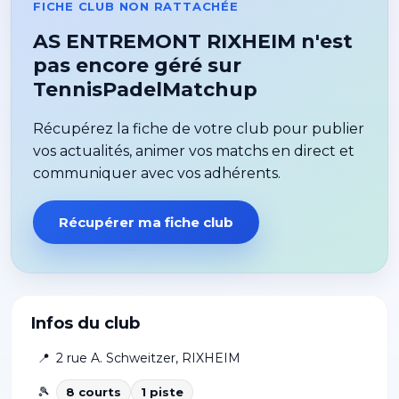
FICHE CLUB NON RATTACHÉE
AS ENTREMONT RIXHEIM n'est
pas encore géré sur
TennisPadelMatchup
Récupérez la fiche de votre club pour publier
vos actualités, animer vos matchs en direct et
communiquer avec vos adhérents.
Récupérer ma fiche club
Infos du club
📍
2 rue A. Schweitzer
,
RIXHEIM
🎾
8
court
s
1
piste