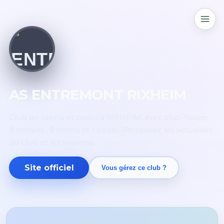
AS ENTREMONT RIXHEIM
Club de tennis et padel à RIXHEIM, avec club-house.
9 terrains : 8 tennis et 1 padel. Retrouvez les actualités
du club et les tournois.
Site officiel
Vous gérez ce club ?