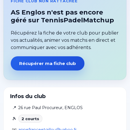
FICHE CLUB NON RATTACHÉE
AS Englos n'est pas encore
géré sur TennisPadelMatchup
Récupérez la fiche de votre club pour publier
vos actualités, animer vos matchs en direct et
communiquer avec vos adhérents.
Récupérer ma fiche club
Infos du club
📍
26 rue Paul Procureur
,
ENGLOS
🎾
2
court
s
✉️
annefranceetgillou@yahoo.fr