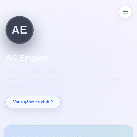
AE
AS Englos
Club de tennis à ENGLOS. 2 courts de tennis.
Retrouvez les actualités du club, les tournois et les
matchs par équipe.
Vous gérez ce club ?