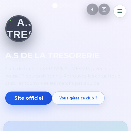
A.S DE LA TRESORERIE
Club de tennis à ST PRYVE ST MESMIN, avec club-
house. 11 courts de tennis. Retrouvez les actualités du
club, les tournois et les matchs par équipe.
Site officiel
Vous gérez ce club ?