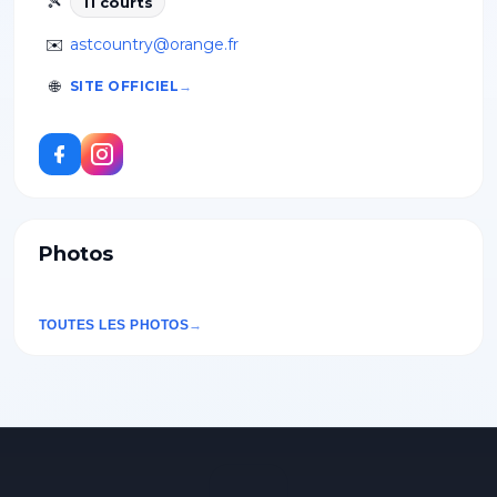
🎾
11
court
s
✉️
astcountry@orange.fr
🌐
SITE OFFICIEL
Photos
TOUTES LES PHOTOS