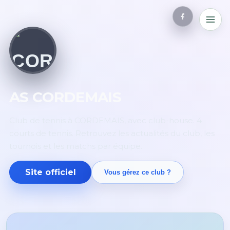
AS CORDEMAIS
Club de tennis à CORDEMAIS, avec club-house. 4
courts de tennis. Retrouvez les actualités du club, les
tournois et les matchs par équipe.
Site officiel
Vous gérez ce club ?