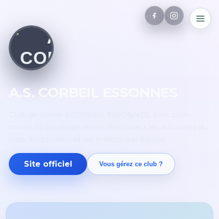
A.S. CORBEIL ESSONNES
Club de tennis à CORBEIL ESSONNES, avec club-
house. 12 courts de tennis. Retrouvez les actualités du
club, les tournois et les matchs par équipe.
Site officiel
Vous gérez ce club ?