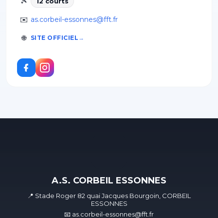
🎾
12
court
s
✉️
as.corbeil-essonnes@fft.fr
🌐
SITE OFFICIEL
A.S. CORBEIL ESSONNES
📍 Stade Roger 82 quai Jacques Bourgoin, CORBEIL
ESSONNES
📧 as.corbeil-essonnes@fft.fr