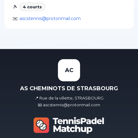
🎾
4
court
s
✉️
ascstennis@protonmail.com
AC
AS CHEMINOTS DE STRASBOURG
📍 Rue de la villette, STRASBOURG
📧 ascstennis@protonmail.com