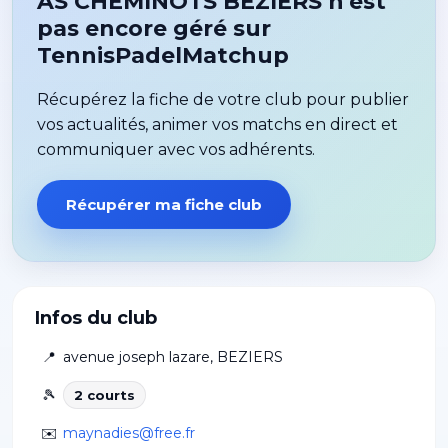
AS CHEMINOTS BEZIERS n'est
pas encore géré sur
TennisPadelMatchup
Récupérez la fiche de votre club pour publier
vos actualités, animer vos matchs en direct et
communiquer avec vos adhérents.
Récupérer ma fiche club
Infos du club
📍
avenue joseph lazare
,
BEZIERS
🎾
2
court
s
✉️
maynadies@free.fr