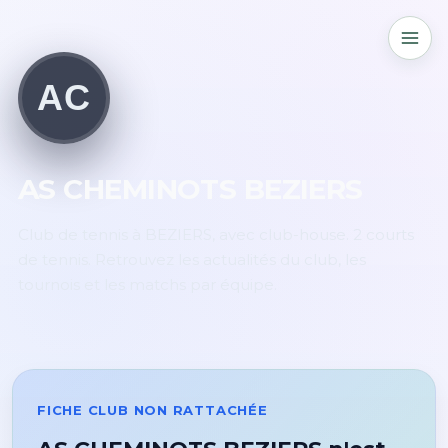
AC
AS CHEMINOTS BEZIERS
Club de tennis à BEZIERS, avec club-house. 2 courts
de tennis. Retrouvez les actualités du club, les
tournois et les matchs par équipe.
FICHE CLUB NON RATTACHÉE