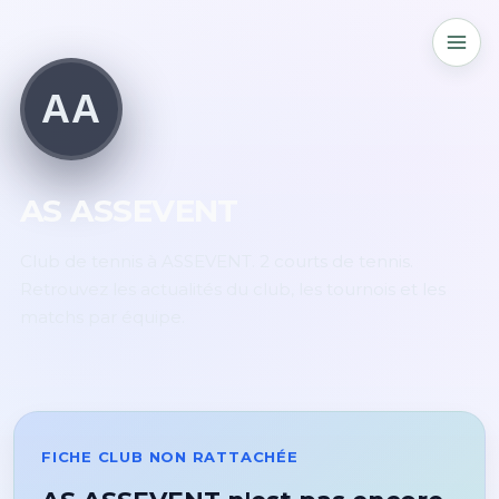
AA
AS ASSEVENT
Club de tennis à ASSEVENT. 2 courts de tennis.
Retrouvez les actualités du club, les tournois et les
matchs par équipe.
FICHE CLUB NON RATTACHÉE