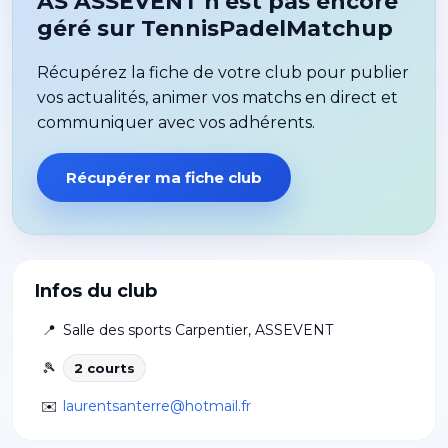
AS ASSEVENT n'est pas encore
géré sur TennisPadelMatchup
Récupérez la fiche de votre club pour publier
vos actualités, animer vos matchs en direct et
communiquer avec vos adhérents.
Récupérer ma fiche club
Infos du club
📍
Salle des sports Carpentier
,
ASSEVENT
🎾
2
court
s
✉️
laurentsanterre@hotmail.fr