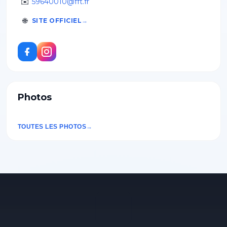
✉️
59640010@fft.fr
🌐
SITE OFFICIEL
Photos
TOUTES LES PHOTOS