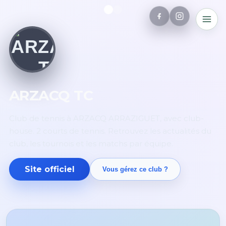
ARZACQ TC
Club de tennis à ARZACQ ARRAZIGUET, avec club-
house. 2 courts de tennis. Retrouvez les actualités du
club, les tournois et les matchs par équipe.
Site officiel
Vous gérez ce club ?