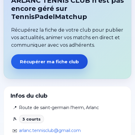
ARLANC TENNIS CLUB n'est pas
encore géré sur
TennisPadelMatchup
Récupérez la fiche de votre club pour publier
vos actualités, animer vos matchs en direct et
communiquer avec vos adhérents.
Récupérer ma fiche club
Infos du club
📍
Route de saint-germain l'herm
,
Arlanc
🎾
3
court
s
✉️
arlanc.tennisclub@gmail.com