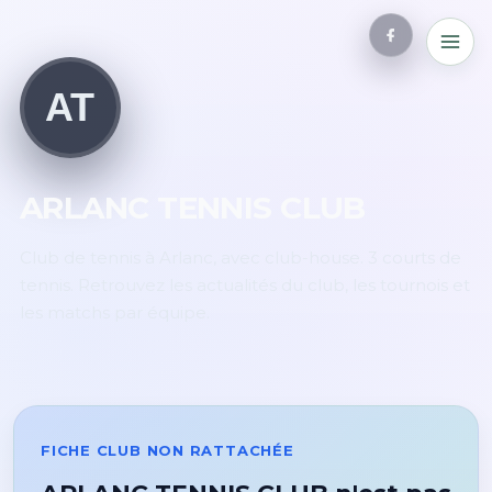
AT
ARLANC TENNIS CLUB
Club de tennis à Arlanc, avec club-house. 3 courts de
tennis. Retrouvez les actualités du club, les tournois et
les matchs par équipe.
FICHE CLUB NON RATTACHÉE