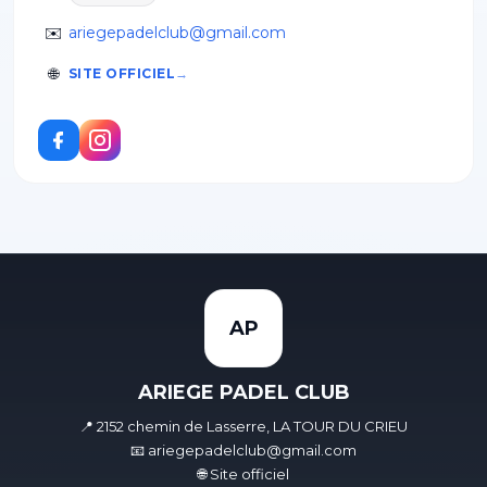
✉️
ariegepadelclub@gmail.com
🌐
SITE OFFICIEL
AP
ARIEGE PADEL CLUB
📍 2152 chemin de Lasserre, LA TOUR DU CRIEU
📧 ariegepadelclub@gmail.com
🌐 Site officiel