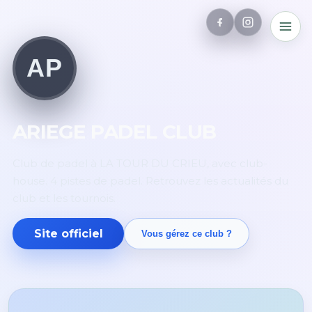
AP
ARIEGE PADEL CLUB
Club de padel à LA TOUR DU CRIEU, avec club-
house. 4 pistes de padel. Retrouvez les actualités du
club et les tournois.
Site officiel
Vous gérez ce club ?