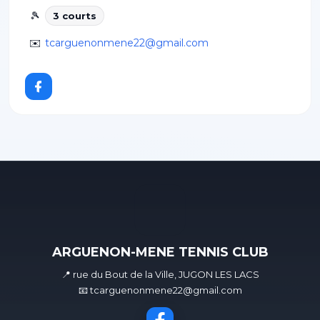
🎾
3
court
s
✉️
tcarguenonmene22@gmail.com
ARGUENON-MENE TENNIS CLUB
📍 rue du Bout de la Ville, JUGON LES LACS
📧 tcarguenonmene22@gmail.com