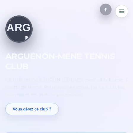
ARGUENON-MENE TENNIS
CLUB
Club de tennis à JUGON LES LACS, avec club-house. 3
courts de tennis. Retrouvez les actualités du club, les
tournois et les matchs par équipe.
Vous gérez ce club ?