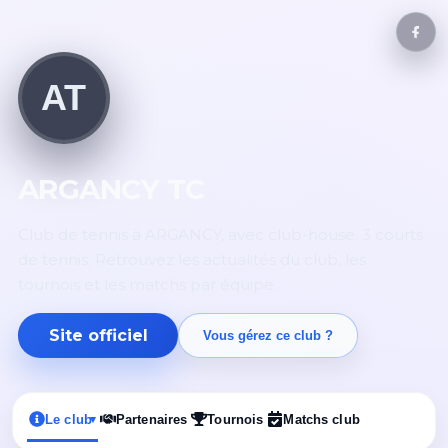
AT
ARGANCY TC
Club de tennis à ARGANCY, avec club-house. 3 courts
de tennis. Retrouvez les actualités du club, les
tournois et les matchs par équipe.
Site officiel
Vous gérez ce club ?
Le club
Partenaires
Tournois
Matchs club
▾