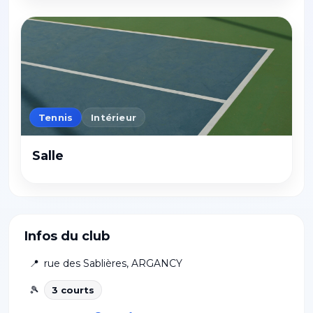
Tennis
Intérieur
Salle
Infos du club
📍
rue des Sablières
,
ARGANCY
🎾
3
court
s