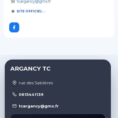
✉️
tcargancy@gmx.fr
🌐
SITE OFFICIEL
ARGANCY TC
rue des Sablières
0615441139
tcargancy@gmx.fr