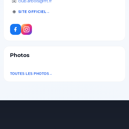
✉️
club.arbois@fft.fr
🌐
SITE OFFICIEL
Photos
TOUTES LES PHOTOS