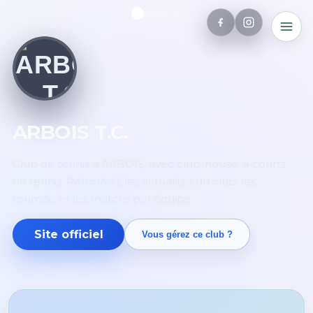
ARBOIS T.C.
Club de tennis à ARBOIS, avec club-house. 4 courts
de tennis. Retrouvez les actualités du club, les
tournois et les matchs par équipe.
Site officiel
Vous gérez ce club ?