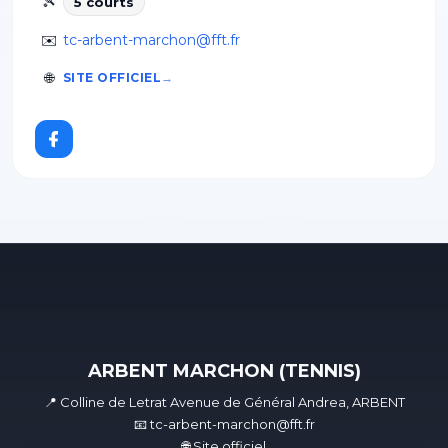
🎾
5
court
s
✉️
tc-arbent-marchon@fft.fr
🌐
SITE OFFICIEL
ARBENT MARCHON (TENNIS)
📍 Colline de Letrat Avenue de Général Andrea, ARBENT
📧 tc-arbent-marchon@fft.fr
🌐 Site officiel