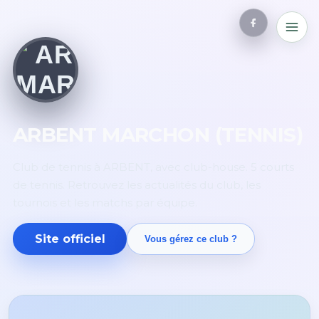
ARBENT MARCHON (TENNIS)
Club de tennis à ARBENT, avec club-house. 5 courts
de tennis. Retrouvez les actualités du club, les
tournois et les matchs par équipe.
Site officiel
Vous gérez ce club ?