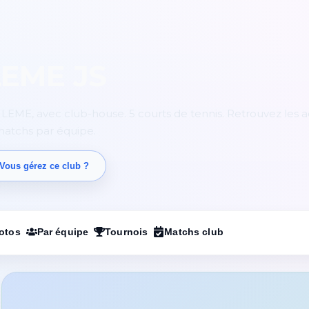
EME JS
EME, avec club-house. 5 courts de tennis. Retrouvez les ac
 matchs par équipe.
Vous gérez ce club ?
otos
Par équipe
Tournois
Matchs club