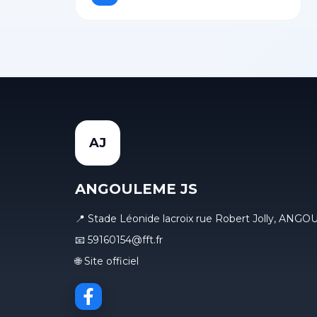
AJ
ANGOULEME JS
📍 Stade Léonide lacroix rue Robert Jolly, AN
📧 59160154@fft.fr
🌐 Site officiel