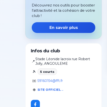
Découvrez nos outils pour booster
l'attractivité et la cohésion de votre
club !
En savoir plus
Infos du club
Stade Léonide lacroix rue Robert
📍
Jolly
,
ANGOULEME
🎾
5
court
s
✉️
59160154@fft.fr
🌐
SITE OFFICIEL