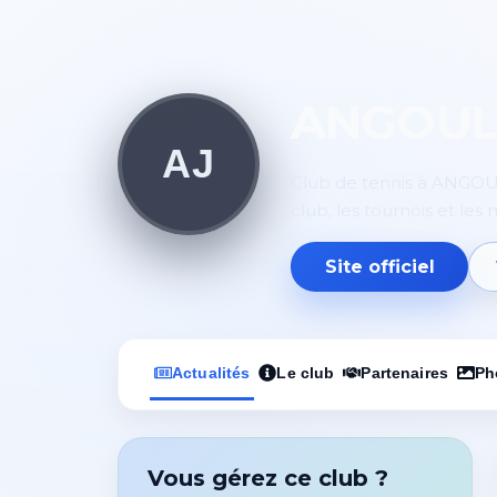
ANGOUL
AJ
Club de tennis à ANGOUL
club, les tournois et les
Site officiel
Actualités
Le club
Partenaires
Ph
Vous gérez ce club ?