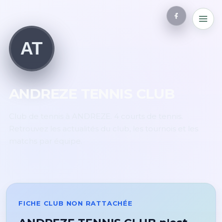
AT
ANDREZE TENNIS CLUB
Club de tennis à ANDREZE. 4 courts de tennis.
Retrouvez les actualités du club, les tournois et les
matchs par équipe.
FICHE CLUB NON RATTACHÉE