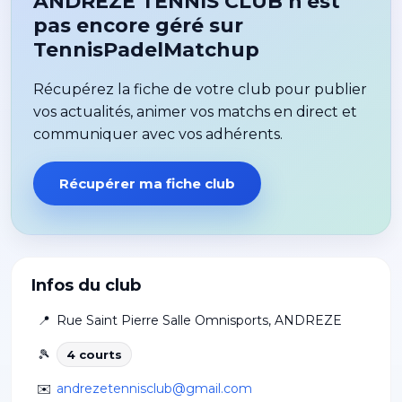
ANDREZE TENNIS CLUB n'est
pas encore géré sur
TennisPadelMatchup
Récupérez la fiche de votre club pour publier
vos actualités, animer vos matchs en direct et
communiquer avec vos adhérents.
Récupérer ma fiche club
Infos du club
📍
Rue Saint Pierre Salle Omnisports
,
ANDREZE
🎾
4
court
s
✉️
andrezetennisclub@gmail.com