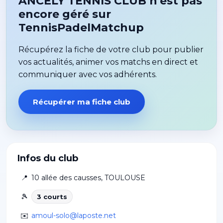
ANCELY TENNIS CLUB n'est pas
encore géré sur
TennisPadelMatchup
Récupérez la fiche de votre club pour publier
vos actualités, animer vos matchs en direct et
communiquer avec vos adhérents.
Récupérer ma fiche club
Infos du club
📍
10 allée des causses
,
TOULOUSE
🎾
3
court
s
✉️
amoul-solo@laposte.net