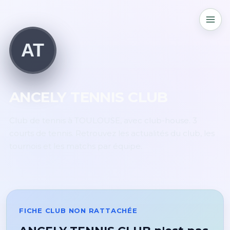
AT
ANCELY TENNIS CLUB
Club de tennis à TOULOUSE, avec club-house. 3
courts de tennis. Retrouvez les actualités du club, les
tournois et les matchs par équipe.
FICHE CLUB NON RATTACHÉE