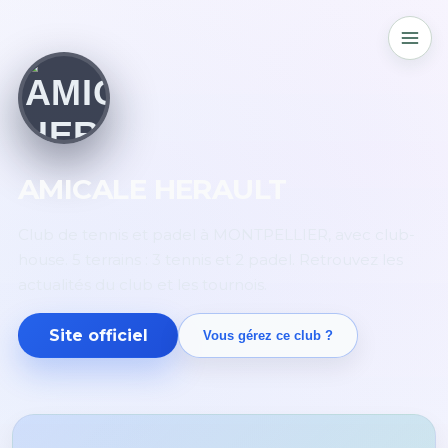
AMICALE HERAULT
Club de tennis et padel à MONTPELLIER, avec club-
house. 5 terrains : 3 tennis et 2 padel. Retrouvez les
actualités du club et les tournois.
Site officiel
Vous gérez ce club ?