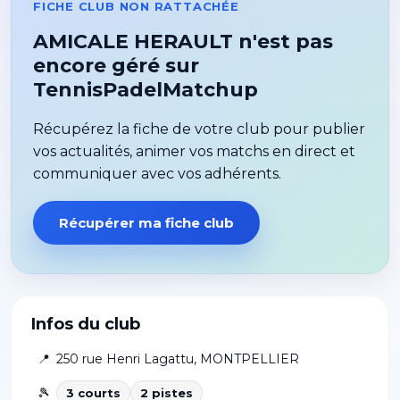
FICHE CLUB NON RATTACHÉE
AMICALE HERAULT n'est pas
encore géré sur
TennisPadelMatchup
Récupérez la fiche de votre club pour publier
vos actualités, animer vos matchs en direct et
communiquer avec vos adhérents.
Récupérer ma fiche club
Infos du club
📍
250 rue Henri Lagattu
,
MONTPELLIER
🎾
3
court
s
2
piste
s