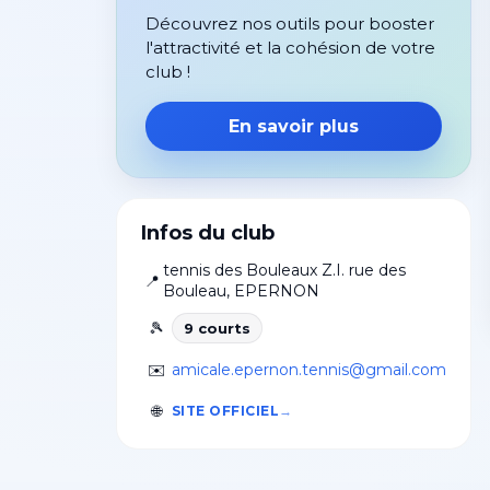
Découvrez nos outils pour booster
l'attractivité et la cohésion de votre
club !
En savoir plus
Infos du club
tennis des Bouleaux Z.I. rue des
📍
Bouleau
,
EPERNON
🎾
9
court
s
✉️
amicale.epernon.tennis@gmail.com
🌐
SITE OFFICIEL