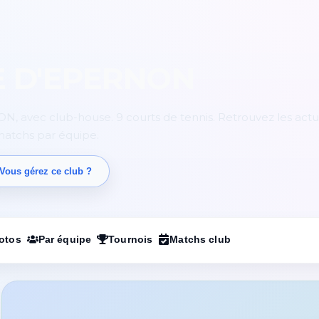
E D'EPERNON
, avec club-house. 9 courts de tennis. Retrouvez les actu
 matchs par équipe.
Vous gérez ce club ?
otos
Par équipe
Tournois
Matchs club