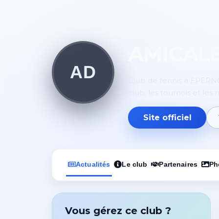
AMICAL
AD
Club de tennis à EPERNON
club, les tournois et les
Site officiel
Actualités
Le club
Partenaires
Ph
Vous gérez ce club ?