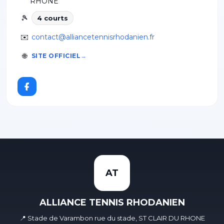
RHONE
🎾
4
court
s
✉️
contact@alliancetennisrhodanien.fr
🌐
SITE OFFICIEL
AT
ALLIANCE TENNIS RHODANIEN
📍 Stade de Varambon rue du stade, ST CLAIR DU RHONE