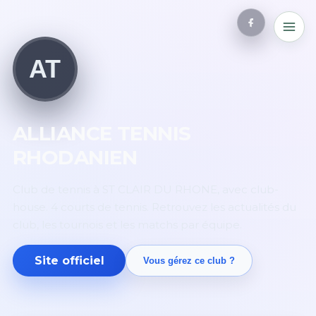
AT
ALLIANCE TENNIS
RHODANIEN
Club de tennis à ST CLAIR DU RHONE, avec club-
house. 4 courts de tennis. Retrouvez les actualités du
club, les tournois et les matchs par équipe.
Site officiel
Vous gérez ce club ?