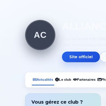
ALLIANC
AC
Club de tennis à BUZANCA
club, les tournois et les
Site officiel
Actualités
Le club
Partenaires
Ph
Vous gérez ce club ?