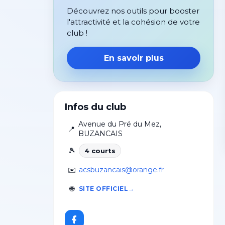
Découvrez nos outils pour booster
l'attractivité et la cohésion de votre
club !
En savoir plus
Infos du club
Avenue du Pré du Mez
,
📍
BUZANCAIS
🎾
4
court
s
✉️
acsbuzancais@orange.fr
🌐
SITE OFFICIEL