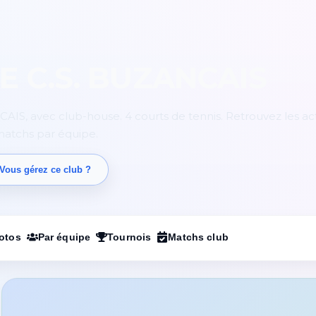
E C.S. BUZANCAIS
IS, avec club-house. 4 courts de tennis. Retrouvez les act
 matchs par équipe.
Vous gérez ce club ?
otos
Par équipe
Tournois
Matchs club